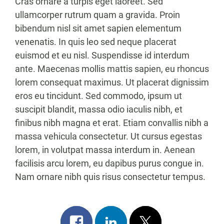
Cras ornare a turpis eget laoreet. Sed
ullamcorper rutrum quam a gravida. Proin
bibendum nisl sit amet sapien elementum
venenatis. In quis leo sed neque placerat
euismod et eu nisl. Suspendisse id interdum
ante. Maecenas mollis mattis sapien, eu rhoncus
lorem consequat maximus. Ut placerat dignissim
eros eu tincidunt. Sed commodo, ipsum ut
suscipit blandit, massa odio iaculis nibh, et
finibus nibh magna et erat. Etiam convallis nibh a
massa vehicula consectetur. Ut cursus egestas
lorem, in volutpat massa interdum in. Aenean
facilisis arcu lorem, eu dapibus purus congue in.
Nam ornare nibh quis risus consectetur tempus.
Share
Share
Post