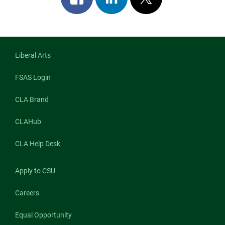
on
on
on
facebook
linkedin
x
Liberal Arts
FSAS Login
CLA Brand
CLAHub
CLA Help Desk
Apply to CSU
Careers
Equal Opportunity