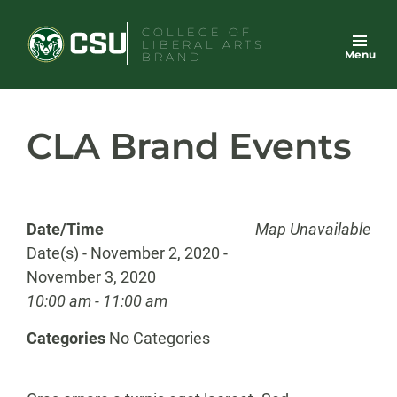
Skip
COLLEGE OF
to
LIBERAL ARTS
Menu
content
BRAND
CLA Brand Events
Date/Time
Map Unavailable
Date(s) - November 2, 2020 -
November 3, 2020
10:00 am - 11:00 am
Categories
No Categories