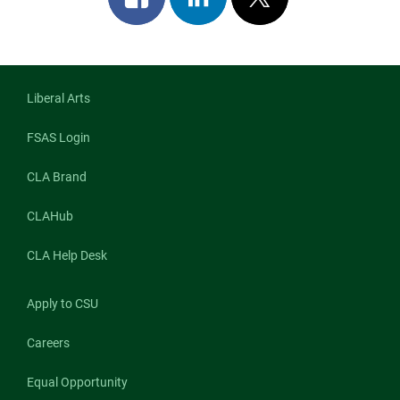
on
on
on
facebook
linkedin
x
Liberal Arts
FSAS Login
CLA Brand
CLAHub
CLA Help Desk
Apply to CSU
Careers
Equal Opportunity