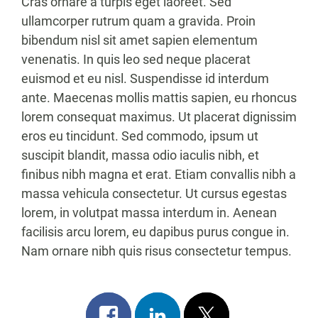
Cras ornare a turpis eget laoreet. Sed
ullamcorper rutrum quam a gravida. Proin
bibendum nisl sit amet sapien elementum
venenatis. In quis leo sed neque placerat
euismod et eu nisl. Suspendisse id interdum
ante. Maecenas mollis mattis sapien, eu rhoncus
lorem consequat maximus. Ut placerat dignissim
eros eu tincidunt. Sed commodo, ipsum ut
suscipit blandit, massa odio iaculis nibh, et
finibus nibh magna et erat. Etiam convallis nibh a
massa vehicula consectetur. Ut cursus egestas
lorem, in volutpat massa interdum in. Aenean
facilisis arcu lorem, eu dapibus purus congue in.
Nam ornare nibh quis risus consectetur tempus.
Share
Share
Post