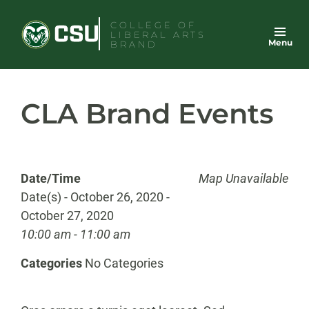
Skip
COLLEGE OF
to
LIBERAL ARTS
Menu
content
BRAND
CLA Brand Events
Date/Time
Map Unavailable
Date(s) - October 26, 2020 -
October 27, 2020
10:00 am - 11:00 am
Categories
No Categories