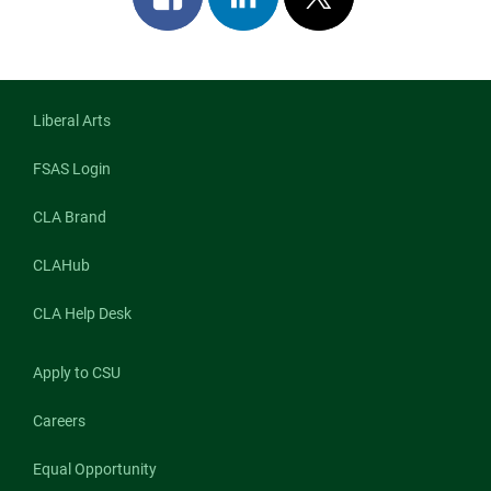
on
on
on
facebook
linkedin
x
Liberal Arts
FSAS Login
CLA Brand
CLAHub
CLA Help Desk
Apply to CSU
Careers
Equal Opportunity