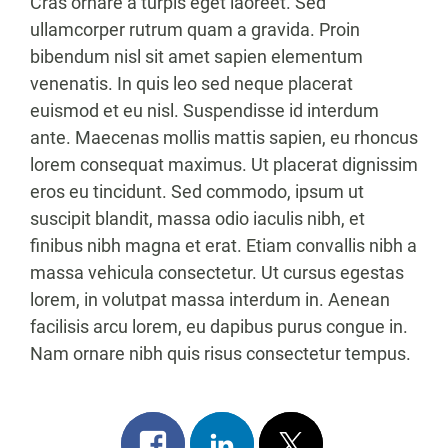
Cras ornare a turpis eget laoreet. Sed
ullamcorper rutrum quam a gravida. Proin
bibendum nisl sit amet sapien elementum
venenatis. In quis leo sed neque placerat
euismod et eu nisl. Suspendisse id interdum
ante. Maecenas mollis mattis sapien, eu rhoncus
lorem consequat maximus. Ut placerat dignissim
eros eu tincidunt. Sed commodo, ipsum ut
suscipit blandit, massa odio iaculis nibh, et
finibus nibh magna et erat. Etiam convallis nibh a
massa vehicula consectetur. Ut cursus egestas
lorem, in volutpat massa interdum in. Aenean
facilisis arcu lorem, eu dapibus purus congue in.
Nam ornare nibh quis risus consectetur tempus.
Share
Share
Post