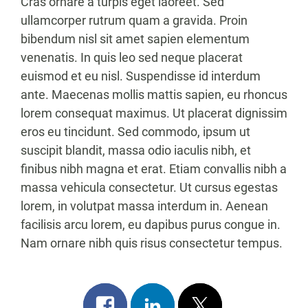
Cras ornare a turpis eget laoreet. Sed
ullamcorper rutrum quam a gravida. Proin
bibendum nisl sit amet sapien elementum
venenatis. In quis leo sed neque placerat
euismod et eu nisl. Suspendisse id interdum
ante. Maecenas mollis mattis sapien, eu rhoncus
lorem consequat maximus. Ut placerat dignissim
eros eu tincidunt. Sed commodo, ipsum ut
suscipit blandit, massa odio iaculis nibh, et
finibus nibh magna et erat. Etiam convallis nibh a
massa vehicula consectetur. Ut cursus egestas
lorem, in volutpat massa interdum in. Aenean
facilisis arcu lorem, eu dapibus purus congue in.
Nam ornare nibh quis risus consectetur tempus.
Share
Share
Post