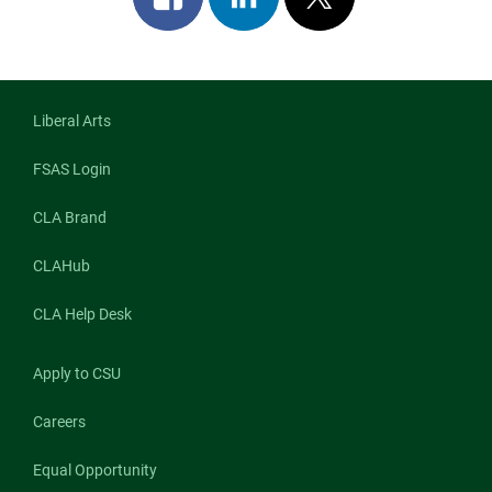
on
on
on
facebook
linkedin
x
Liberal Arts
FSAS Login
CLA Brand
CLAHub
CLA Help Desk
Apply to CSU
Careers
Equal Opportunity